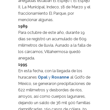
anegadas estaban El Espejo I, El Espejo
II, La Municipal, Indeco, 18 de Marzo y el
fraccionamiento El Parque, por
mencionar algunas.
1989
Para octubre de este año, durante 19
días se registró un acumulado de 609
milímetros de lluvia. Aunado a la falla de
los cárcamos, Villahermosa quedó
anegada.
1995
En esta fecha, con la llegada de los
huracanes
Opal
y
Roxanne
al Golfo de
México, se generaron precipitaciones de
622 milímetros y desbordes de ríos,
arroyos, así como cuerpos lagunares,
dejando un saldo de 36 mil 900 familias
damnificadas, 159 casos de cólera, 29