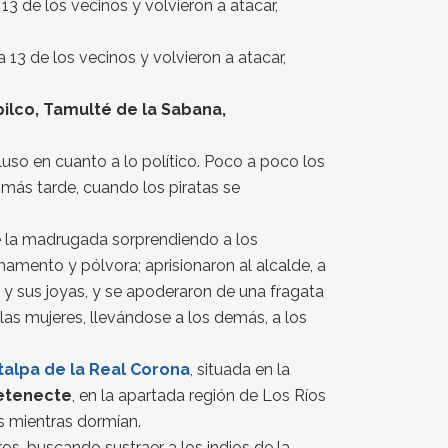
3 de los vecinos y volvieron a atacar,
 13 de los vecinos y volvieron a atacar,
ilco, Tamulté de la Sabana,
luso en cuanto a lo político. Poco a poco los
y más tarde, cuando los piratas se
 de la madrugada sorprendiendo a los
amento y pólvora; aprisionaron al alcalde, a
o y sus joyas, y se apoderaron de una fragata
 las mujeres, llevándose a los demás, a los
talpa
de la Real Corona
, situada en la
etenecte
, en la apartada región de Los Ríos
s mientras dormían.
s, buscando sustraer a los indios de la