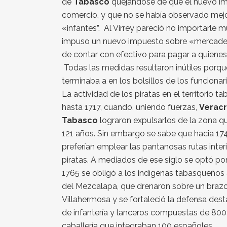
de
Tabasco
quejándose de que el nuevo im
comercio, y que no se había observado mejo
«infantes”. Al Virrey pareció no importarle
impuso un nuevo impuesto sobre «mercadería
de contar con efectivo para pagar a quienes
Todas las medidas resultaron inútiles porqu
terminaba a en los bolsillos de los funcionari
La actividad de los piratas en el territorio
hasta 1717, cuando, uniendo fuerzas,
Veracr
Tabasco
lograron expulsarlos de la zona 
121 años. Sin embargo se sabe que hacia 17
preferían emplear las pantanosas rutas inter
piratas. A mediados de ese siglo se optó por
1765 se obligó a los indígenas tabasqueños 
del Mezcalapa, que drenaron sobre un brazo
Villahermosa y se fortaleció la defensa d
de infantería y lanceros compuestas de 800 
caballería que integraban 100 españoles.