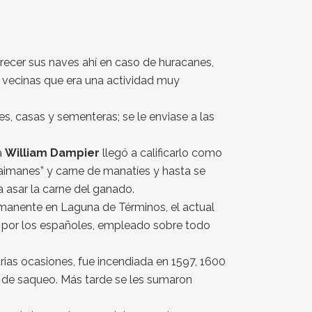
recer sus naves ahí en caso de huracanes,
 vecinas que era una actividad muy
, casas y sementeras; se le enviase a las
a
William Dampier
llegó a calificarlo como
caimanes” y carne de manatíes y hasta se
asar la carne del ganado.
rmanente en Laguna de Términos, el actual
to por los españoles, empleado sobre todo
rias ocasiones, fue incendiada en 1597, 1600
s de saqueo. Más tarde se les sumaron