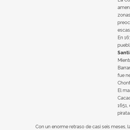
amena
zonas
preoc
escas
En 16
puebl
Sant
Mient
Barra
fue ne
Chont
El ma
Cacao
1651,
pirat
Con un enorme retraso de casi seis meses, l