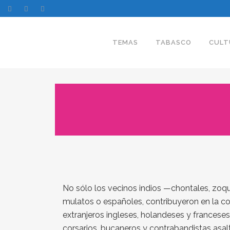
TEMAS
TABASCO
CULT
No sólo los vecinos indios —chontales, zoq
mulatos o españoles, contribuyeron en la con
extranjeros ingleses, holandeses y frances
corsarios, bucaneros y contrabandistas asal