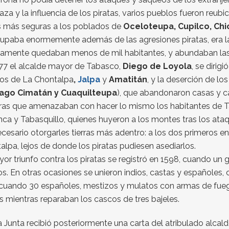
za y la influencia de los piratas, varios pueblos fueron reub
 más seguras a los poblados de
Oceloteupa, Cupilco, Chi
upaba enormemente además de las agresiones piratas, era la d
amente quedaban menos de mil habitantes, y abundaban las 
77 el alcalde mayor de Tabasco,
Diego de Loyola
, se dirig
os de La Chontalpa
,
Jalpa
y
Amatitán
, y la deserción de l
iago Cimatán y Cuaquilteupa
), que abandonaron casas y ca
ras que amenazaban con hacer lo mismo los habitantes de T
nca y Tabasquillo, quienes huyeron a los montes tras los ataqu
cesario otorgarles tierras más adentro: a los dos primeros en l
alpa, lejos de donde los piratas pudiesen asediarlos.
yor triunfo contra los piratas se registró en 1598, cuando un 
s. En otras ocasiones se unieron indios, castas y españoles,
 cuando 30 españoles, mestizos y mulatos con armas de fuego
as mientras reparaban los cascos de tres bajeles.
a Junta recibió posteriormente una carta del atribulado alca