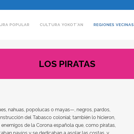
URA POPULAR
CULTURA YOKOT’AN
REGIONES VECINAS
LOS PIRATAS
ues, nahuas, popolucas o mayas—, negros, pardos,
strucción del Tabasco colonial; también lo hicieron,
es enemigos de la Corona española que, como piratas,
taban navíos y se dedicaban a asolar las costas, y