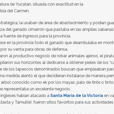
tura de Yucatán, situada con exactitud en la
sla del Carmen.
tratégica, la usaban de área de abastecimiento y podían gua
za del ganado cimarrón que pastaba en las amplias sabanas
 fuente de ingresos para la provincia.
iese en la provincia todo el ganado que deambulaba en montes
o por su venta para obras de defensa.
ron al productivo negocio de robar animales ajenos, el pirat
pliaron sus horizontes al dedicarse a obtener pieles de los “
te de los tapescos denominados boucan que empleaban para 
ena medida alentó el que decidieran instalarse de manera pe
el árbol conocido como ek por los mayas, palo de tinte o tin
que representaba un excelente negocio.
s ingleses habían atacado a
Santa María de la Victoria
en va
asta y Tamulté), fueron sitios favoritos para sus actividade