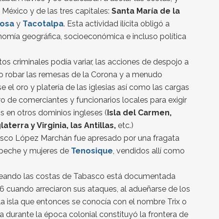
México y de las tres capitales:
Santa María de la
mosa
y
Tacotalpa
. Esta actividad ilícita obligó a
onomía geográfica, socioeconómica e incluso política
os criminales podía variar, las acciones de despojo a
do robar las remesas de la Corona y a menudo
e el oro y platería de las iglesias así como las cargas
 de comerciantes y funcionarios locales para exigir
s en otros dominios ingleses (
Isla del Carmen,
erra y Virginia, las Antillas,
etc.)
cisco López Marchán fue apresado por una fragata
mpeche y mujeres de
Tenosique
, vendidos allí como
deando las costas de Tabasco está documentada
96 cuando arreciaron sus ataques, al adueñarse de los
a isla que entonces se conocía con el nombre Trix o
a durante la época colonial constituyó la frontera de