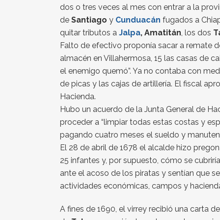
dos o tres veces al mes con entrar a la provi
de
Santiago
y
Cunduacán
fugados a Chiap
quitar tributos a
Jalpa
, Amatitán
, los dos
T
Falto de efectivo proponía sacar a remate de
almacén en Villahermosa, 15 las casas de cab
el enemigo quemó”. Ya no contaba con medios
de picas y las cajas de artillería. El fiscal 
Hacienda.
Hubo un acuerdo de la Junta General de Hacie
proceder a “limpiar todas estas costas y es
pagando cuatro meses el sueldo y manutenci
El 28 de abril de 1678 el alcalde hizo pregon
25 infantes y, por supuesto, cómo se cubrirí
ante el acoso de los piratas y sentían que
actividades económicas, campos y haciendas 
A fines de 1690, el virrey recibió una carta d