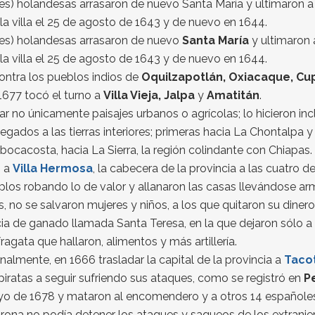
s) holandesas arrasaron de nuevo Santa María y ultimaron a 1
la villa el 25 de agosto de 1643 y de nuevo en 1644.
des) holandesas arrasaron de nuevo
Santa María
y ultimaron a
la villa el 25 de agosto de 1643 y de nuevo en 1644.
contra los pueblos indios de
Oquilzapotlán, Oxiacaque, Cup
1677 tocó el turno a
Villa Vieja, Jalpa
y
Amatitán
.
 no únicamente paisajes urbanos o agrícolas; lo hicieron inc
egados a las tierras interiores; primeras hacia La Chontalpa 
ocacosta, hacia La Sierra, la región colindante con Chiapas.
 a
Villa Hermosa
, la cabecera de la provincia a las cuatro
los robando lo de valor y allanaron las casas llevándose arm
s, no se salvaron mujeres y niños, a los que quitaron su diner
ancia de ganado llamada Santa Teresa, en la que dejaron sólo a
agata que hallaron, alimentos y más artillería.
inalmente, en 1666 trasladar la capital de la provincia a
Taco
s piratas a seguir sufriendo sus ataques, como se registró en
P
ayo de 1678 y mataron al encomendero y a otros 14 españole
rona no podía detener los ataques y saqueos de los extranjero