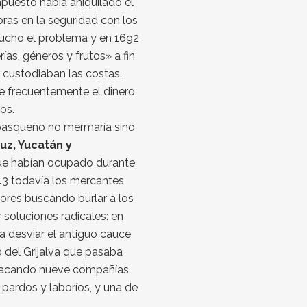
puesto había aniquilado el
ras en la seguridad con los
 mucho el problema y en 1692
s, géneros y frutos» a fin
 custodiaban las costas.
e frecuentemente el dinero
os.
 tabasqueño no mermaría sino
uz, Yucatán y
que habían ocupado durante
43 todavía los mercantes
iores buscando burlar a los
 soluciones radicales: en
a desviar el antiguo cauce
 del Grijalva que pasaba
estacando nueve compañías
pardos y laboríos, y una de