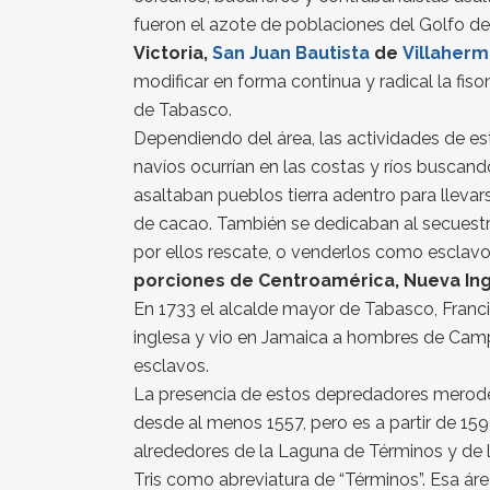
fueron el azote de poblaciones del Golfo de 
Victoria,
San Juan Bautista
de
Villaher
modificar en forma continua y radical la fis
de Tabasco.
Dependiendo del área, las actividades de est
navíos ocurrían en las costas y ríos buscan
asaltaban pueblos tierra adentro para llevars
de cacao. También se dedicaban al secuestro
por ellos rescate, o venderlos como esclavo
porciones de Centroamérica, Nueva Inglat
En 1733 el alcalde mayor de Tabasco, Fran
inglesa y vio en Jamaica a hombres de Ca
esclavos.
La presencia de estos depredadores mero
desde al menos 1557, pero es a partir de 15
alrededores de la Laguna de Términos y de l
Tris como abreviatura de “Términos”. Esa áre