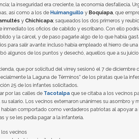
ncia; la inseguridad era creciente, la economía desfallecía. Ur
as, así como a los de
Huimanguillo
y
Boquiapa
, que empre
amultés
y
Chichicapa
; saqueados los dos primeros y reubic
 inmediato los oficios de cabildo y escribano. Con ello podr
ildo y la cárcel, y de paso pagarle algo de lo que había gasta
 para salir avante: incluso había empleado el hierro de una
aprobó algunos de los puntos y desechó, aquellos que a su juicio
nda, que por solicitud del virrey sesionó el 7 de diciembre 
pecialmente la Laguna de Términos” de los piratas que la inf
ón 25 de los infantes solicitados.
ar por las calles de
Tacotalpa
que se citaba a los vecinos pa
a su salario. Los vecinos externaron unánimes su asombro y m
 se habían comportado como verdaderos patriotas al apoyar a
y se les pedía pagar a la infantería.
e los vecinos