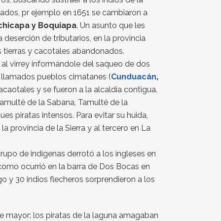
icados, pr ejemplo en 1651 se cambiaron a
chicapa y Boquiapa
. Un asunto que les
eserción de tributarios, en la provincia
tierras y cacotales abandonados.
ió al virrey informándole del saqueo de dos
os llamados pueblos cimatanes (
Cunduacán
,
caotales y se fueron a la alcaldía contigua.
amulté de la Sabana, Tamulté de la
es piratas intensos. Para evitar su huida,
a provincia de la Sierra y al tercero en La
grupo de indígenas derrotó a los ingleses en
 como ocurrió en la barra de Dos Bocas en
 y 30 indios flecheros sorprendieron a los
lde mayor: los piratas de la laguna amagaban