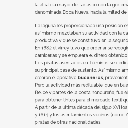
la alcaldía mayor de Tabasco con la goberna
denominada Boca Nueva, hacia la mitad de I
La laguna les proporcionaba una posición es
así mismo mezclaban su actividad con la ca
productiva y que se constituyó en la segunda
En 1682 el virrey tuvo que ordenar se recog
carnicerías y se empleara el dinero obtenid
Los piratas asentados en Términos se dedica
su principal base de sustento. Así mismo am
crearon el apelativo
bucaneros
, provenien
Pero la actividad más redituable, que en bu
Belice y partes de la costa hondureña, fue 
para obtener tintes para el mercado textil 
A partir de la última década del siglo XVI lo
y 1614 y los asentamientos vecinos (como At
piratas de otras nacionalidades.