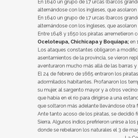
En 1640 un grupo de 17 urcas (barcos grande
alternándose con los ingleses, que asolaron 
En 1640 un grupo de 17 urcas (barcos gran
alternándose con los ingleses, que asolaron 
Entre 1648 y 1650 los piratas arremetieron 
Oceloteupa, Chichicapa y Boquiapa;
en 
Los ataques constantes obligaron a modificar
asentamientos de la provincia, se vieron repl
aventuraron mucho más allá de las barras y b
El 24 de febrero de 1665 entraron los piratas
adormilados habitantes. Profanaron los temp
su mujer, al sargento mayor y a otros vecino
que había en el río para dirigirse a una est
que soltaron más adelante llevándose otra fr
Ante tanto acoso de los piratas, se decidió f
Sierra. Algunos indios prefirieron unirse a lo
donde se rebelaron los naturales el 3 de m
La Co