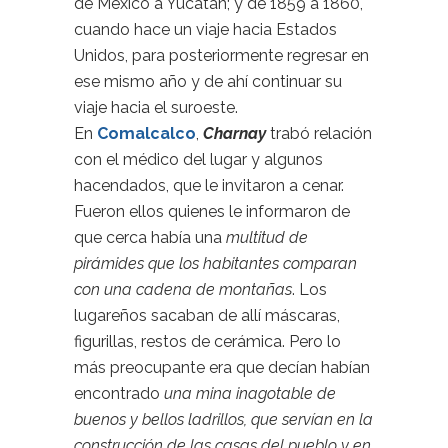
de México a Yucatán; y de 1859 a 1860,
cuando hace un viaje hacia Estados
Unidos, para posteriormente regresar en
ese mismo año y de ahí continuar su
viaje hacia el suroeste.
En
Comalcalco
,
Charnay
trabó relación
con el médico del lugar y algunos
hacendados, que le invitaron a cenar.
Fueron ellos quienes le informaron de
que cerca había una
multitud de
pirámides que los habitantes comparan
con una cadena de montañas
. Los
lugareños sacaban de allí máscaras,
figurillas, restos de cerámica. Pero lo
más preocupante era que decían habían
encontrado
una mina inagotable de
buenos y bellos ladrillos, que servían en la
construcción de las casas del pueblo y en