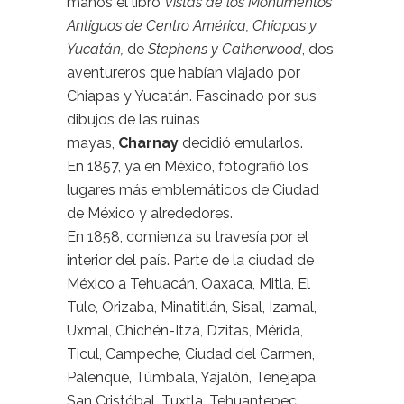
manos el libro
Vistas de los Monumentos
Antiguos de Centro América, Chiapas y
Yucatán,
de
Stephens y Catherwood
, dos
aventureros que habían viajado por
Chiapas y Yucatán. Fascinado por sus
dibujos de las ruinas
mayas,
Charnay
decidió emularlos.
En 1857, ya en México, fotografió los
lugares más emblemáticos de Ciudad
de México y alrededores.
En 1858, comienza su travesía por el
interior del país. Parte de la ciudad de
México a Tehuacán, Oaxaca, Mitla, El
Tule, Orizaba, Minatitlán, Sisal, Izamal,
Uxmal, Chichén-Itzá, Dzitas, Mérida,
Ticul, Campeche, Ciudad del Carmen,
Palenque, Túmbala, Yajalón, Tenejapa,
San Cristóbal, Tuxtla, Tehuantepec,