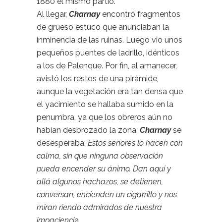
1880 él mismo partió.
Al llegar,
Charnay
encontró fragmentos
de grueso estuco que anunciaban la
inminencia de las ruinas. Luego vio unos
pequeños puentes de ladrillo, idénticos
a los de Palenque. Por fin, al amanecer,
avistó los restos de una pirámide,
aunque la vegetación era tan densa que
el yacimiento se hallaba sumido en la
penumbra, ya que los obreros aún no
habían desbrozado la zona.
Charnay
se
desesperaba:
Estos señores lo hacen con
calma, sin que ninguna observación
pueda encender su ánimo. Dan aquí y
allá algunos hachazos, se detienen,
conversan, encienden un cigarrillo y nos
miran riendo admirados de nuestra
impacienci
a.