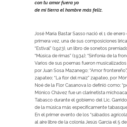
con tu amor fuera yo
de mi tierra el hombre más feliz.
José María Bastar Sasso nació el 1 de enero 
primera vez, una de sus composiciones líricas
“Estival” (1923), un libro de sonetos premiad
“Música de rimas” (1934); “Sinfonía de la fron
Varios de sus poemas fueron musicalizados co
por Juan Sosa Mazanego; “Amor frontereño”, 
zapateo; “La flor del maíz” zapateo, por Món
Noé de la Flor Casanova lo definió como: “po
Mónico Chávez fue un clarinetista michoacan
Tabasco durante el gobierno del Lic. Garrido
de la música más específicamente tabasqu
En el primer evento de los “sábados agrícola
al aire libre de la colonia Jesús García el 5