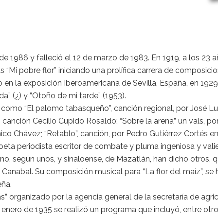
de 1986 y falleció el 12 de marzo de 1983. En 1919, a los 23 a
 “Mi pobre flor” iniciando una prolífica carrera de composicio
o en la exposición Iberoamericana de Sevilla, España, en 1929; 
da” (¿) y “Otoño de mi tarde” (1953).
mo “El palomo tabasqueño”, canción regional, por José Luis I
canción Cecilio Cupido Rosaldo; “Sobre la arena” un vals, po
ico Chávez; “Retablo”, canción, por Pedro Gutiérrez Cortés en
eta periodista escritor de combate y pluma ingeniosa y valien
o, según unos, y sinaloense, de Mazatlán, han dicho otros, 
 Canabal. Su composición musical para “La flor del maíz”, se
eña.
s” organizado por la agencia general de la secretaría de agri
 de enero de 1935 se realizó un programa que incluyó, entre otr