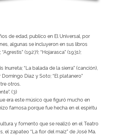
ños de edad, publico en El Universal, por
nes, algunas se incluyeron en sus libros
“Agrestis” (1927); “Hojarasca” (1931);
nurreta; “La balada de la sierra” (canción),
r Domingo Díaz y Soto; “El platanero”
tre otros.
te”. (3)
que era este músico que figuró mucho en
 hizo famosa porque fue hecha en el espíritu
cultura y fomento que se realizó en el Teatro
os, el zapateo “La flor del maíz” de José Ma.