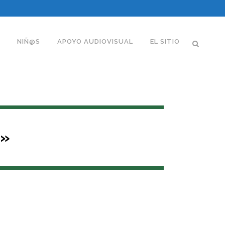
NIÑ@S
APOYO AUDIOVISUAL
EL SITIO
Z»